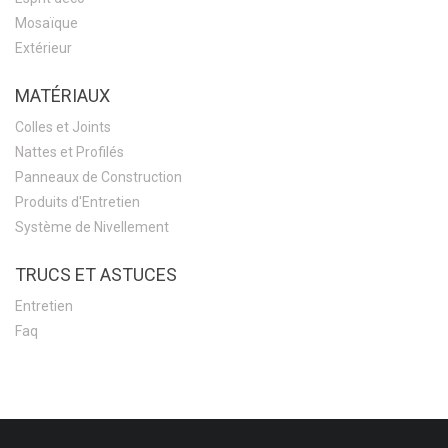
Mosaïque
Extérieur
MATÉRIAUX
Colles et Joints
Nattes et Profilés
Panneaux de Construction
Produits d'Entretien
Système de Nivellement
TRUCS ET ASTUCES
Entretien
Faq