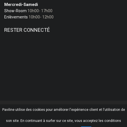
Mercredi-Samedi
Show-Room
10h00- 17h00
Enlèvements
10h00- 12h00
RESTER CONNECTÉ
Paviline utilise des cookies pour améliorer l'expérience client et l'utilisation de
© 2017
Paviline.be
- créé par:
A2Com
-
Micrologiciel™
Technology
son site. En continuant à surfer sur ce site, vous acceptez les conditions
En navigant sur ce site, vous acceptez notre
politique de